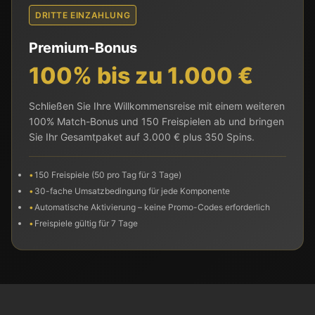
DRITTE EINZAHLUNG
Premium-Bonus
100% bis zu 1.000 €
Schließen Sie Ihre Willkommensreise mit einem weiteren
100% Match-Bonus und 150 Freispielen ab und bringen
Sie Ihr Gesamtpaket auf 3.000 € plus 350 Spins.
150 Freispiele (50 pro Tag für 3 Tage)
30-fache Umsatzbedingung für jede Komponente
Automatische Aktivierung – keine Promo-Codes erforderlich
Freispiele gültig für 7 Tage