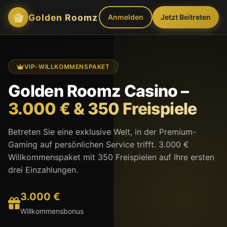
Golden Roomz
Anmelden
Jetzt Beitreten
VIP-WILLKOMMENSPAKET
Golden Roomz Casino –
3.000 € & 350 Freispiele
Betreten Sie eine exklusive Welt, in der Premium-
Gaming auf persönlichen Service trifft. 3.000 €
Willkommenspaket mit 350 Freispielen auf Ihre ersten
drei Einzahlungen.
3.000 €
Willkommensbonus