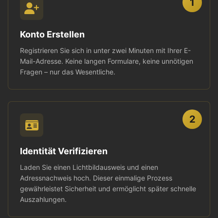
Konto Erstellen
Registrieren Sie sich in unter zwei Minuten mit Ihrer E-
Mail-Adresse. Keine langen Formulare, keine unnötigen
Fragen – nur das Wesentliche.
Identität Verifizieren
Laden Sie einen Lichtbildausweis und einen
Adressnachweis hoch. Dieser einmalige Prozess
gewährleistet Sicherheit und ermöglicht später schnelle
Auszahlungen.