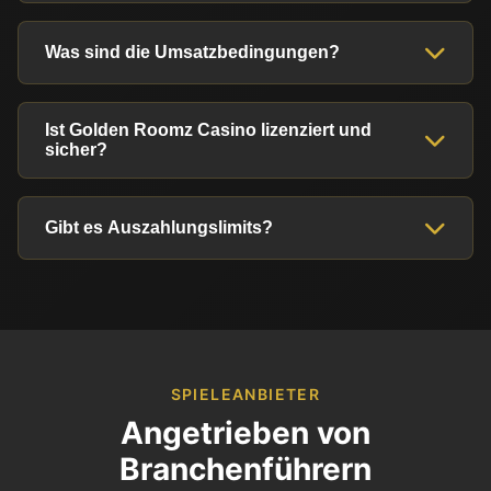
Ihrer gewählten Zahlungsmethode ab: E-Wallets
Ja, das Willkommenspaket ist als dreistufiges Angebot
kommen in der Regel innerhalb von 24 Stunden an,
für Ihre ersten drei Einzahlungen konzipiert. Jeder
Was sind die Umsatzbedingungen?
während Banküberweisungen 3-5 zusätzliche
Bonus wird automatisch aktiviert, wenn Sie die
Werktage dauern können. Erste Auszahlungen
Das Willkommenspaket erfordert eine 30-fache
entsprechende Einzahlung tätigen (Mindestens 15 €
erfordern eine abgeschlossene Verifizierung.
Umsatzbedingung sowohl auf die Einzahlung als auch
jeweils). Sie müssen die Umsatzbedingungen für jeden
Ist Golden Roomz Casino lizenziert und
sicher?
auf den Bonusbetrag separat. Gewinne aus Freispielen
Bonus erfüllen, bevor Sie den nächsten beanspruchen,
haben eine 35-fache Umsatzbedingung. Sie haben 7
außer bei der High-Roller-Alternative, die keine
Golden Roomz operiert unter einer Curaçao-Gaming-
Tage Zeit, um die Umsatzbedingung ab dem Moment
vorherige Erfüllung erfordert.
Lizenz und gewährleistet die Einhaltung internationaler
Gibt es Auszahlungslimits?
der Gutschrift des Bonus zu erfüllen. Die meisten Slots
Gaming-Vorschriften. Alle Transaktionen verwenden
tragen zu 100% bei, während Tischspiele zu 5%
Die Standardlimits betragen 1.000 € pro Tag, 3.000 €
256-Bit-SSL-Verschlüsselung, und unsere Spiele
beitragen. Live-Dealer-Spiele tragen nicht zur
pro Woche und 10.000 € pro Monat. Diese Limits
verwenden zertifizierte Zufallszahlengeneratoren, die
Umsatzbedingung bei.
werden rollierend erneuert (alle 7 bzw. 30 Tage, nicht
auf Fairness getestet wurden. Wir geben Ihre
zu Beginn von Kalenderperioden). VIP-Spieler können
persönlichen Daten niemals an Dritte weiter und halten
nach unserem Ermessen für höhere Limits qualifiziert
strenge Sicherheitsprotokolle auf unserer gesamten
SPIELEANBIETER
werden. Gewinne über 10.000 € können in monatlichen
Plattform ein.
Angetrieben von
Raten von bis zu 10.000 € ausgezahlt werden.
Branchenführern