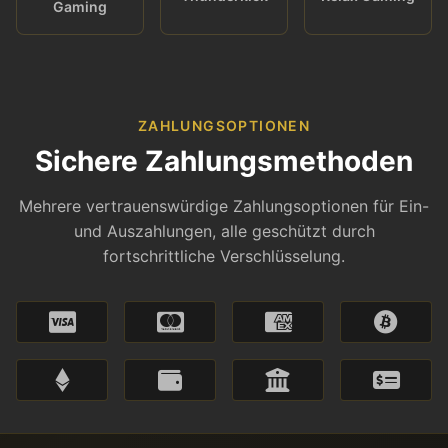
Gaming
ZAHLUNGSOPTIONEN
Sichere Zahlungsmethoden
Mehrere vertrauenswürdige Zahlungsoptionen für Ein-
und Auszahlungen, alle geschützt durch
fortschrittliche Verschlüsselung.