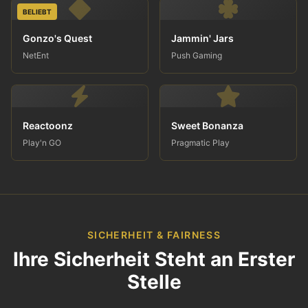
BELIEBT
Gonzo's Quest
Jammin' Jars
NetEnt
Push Gaming
Reactoonz
Sweet Bonanza
Play'n GO
Pragmatic Play
SICHERHEIT & FAIRNESS
Ihre Sicherheit Steht an Erster
Stelle