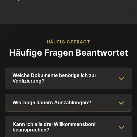
HÄUFIG GEFRAGT
Häufige Fragen Beantwortet
Welche Dokumente benötige ich zur
Verifizierung?
Sie benötigen einen amtlichen Lichtbildausweis
(Reisepass, Führerschein oder Personalausweis) und
Wie lange dauern Auszahlungen?
einen aktuellen Adressnachweis der letzten 90 Tage
Wir bearbeiten Auszahlungsanträge innerhalb von 72
(Stromrechnung, Kontoauszug oder Steuerbescheid).
Stunden (drei Werktagen). Nach der Genehmigung
Die Dokumente müssen Ihren vollständigen Namen und
Kann ich alle drei Willkommensboni
beanspruchen?
hängt die Zeit bis zum Eingang auf Ihrem Konto von
Ihre aktuelle Adresse deutlich zeigen.