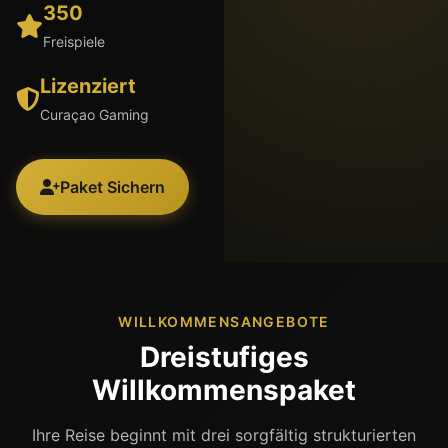
350
Freispiele
Lizenziert
Curaçao Gaming
Paket Sichern
WILLKOMMENSANGEBOTE
Dreistufiges
Willkommenspaket
Ihre Reise beginnt mit drei sorgfältig strukturierten