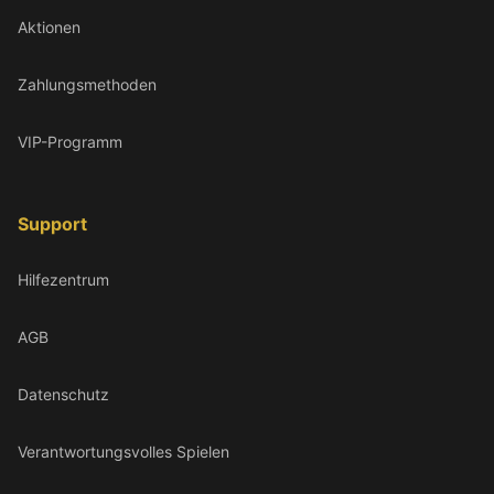
Aktionen
Zahlungsmethoden
VIP-Programm
Support
Hilfezentrum
AGB
Datenschutz
Verantwortungsvolles Spielen