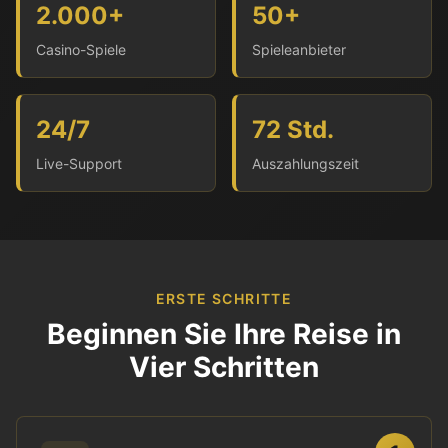
2.000+
50+
Casino-Spiele
Spieleanbieter
24/7
72 Std.
Live-Support
Auszahlungszeit
ERSTE SCHRITTE
Beginnen Sie Ihre Reise in
Vier Schritten