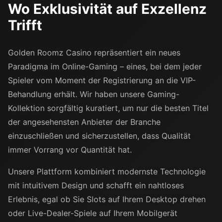
Wo Exklusivität auf Exzellenz
Trifft
Golden Roomz Casino repräsentiert ein neues
Paradigma im Online-Gaming – eines, bei dem jeder
Spieler vom Moment der Registrierung an die VIP-
Behandlung erhält. Wir haben unsere Gaming-
Kollektion sorgfältig kuratiert, um nur die besten Titel
der angesehensten Anbieter der Branche
einzuschließen und sicherzustellen, dass Qualität
immer Vorrang vor Quantität hat.
Unsere Plattform kombiniert modernste Technologie
mit intuitivem Design und schafft ein nahtloses
Erlebnis, egal ob Sie Slots auf Ihrem Desktop drehen
oder Live-Dealer-Spiele auf Ihrem Mobilgerät