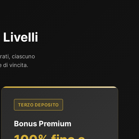
Livelli
rati, ciascuno
 di vincita.
TERZO DEPOSITO
Bonus Premium