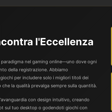
ncontra l'Eccellenza
 paradigma nel gaming online—uno dove ogni
nto della registrazione. Abbiamo
ochi per includere solo i migliori titoli dei
o che la qualità prevalga sempre sulla quantità.
'avanguardia con design intuitivo, creando
slot sul tuo desktop o godendoti giochi con