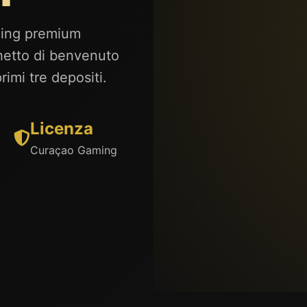
ming premium
chetto di benvenuto
rimi tre depositi.
Licenza
Curaçao Gaming