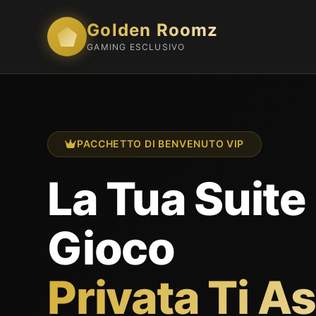
Golden Roomz
GAMING ESCLUSIVO
PACCHETTO DI BENVENUTO VIP
La Tua Suite 
Gioco
Privata Ti A