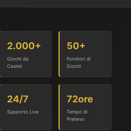
2.000+
50+
Giochi da
Fornitori di
Casinò
Giochi
24/7
72ore
Supporto Live
Tempo di
Prelievo