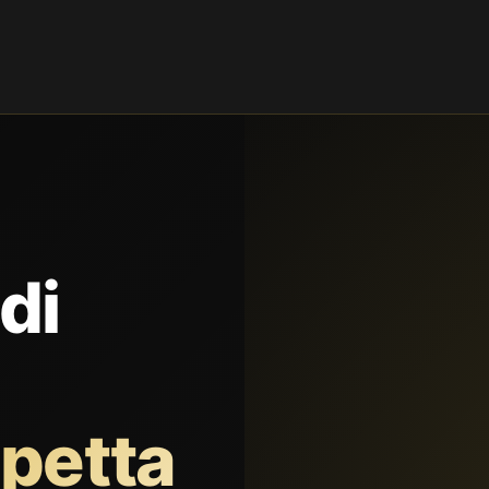
di
spetta