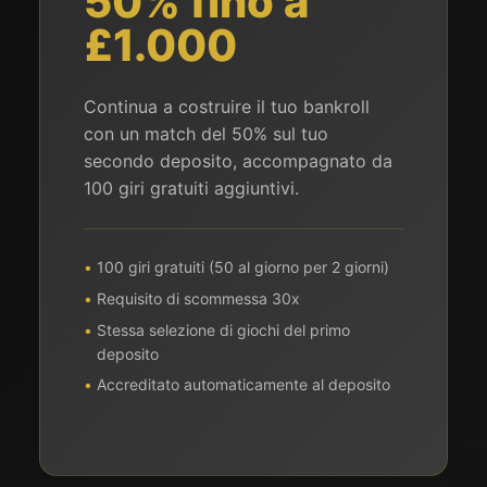
50% fino a
£1.000
Continua a costruire il tuo bankroll
con un match del 50% sul tuo
secondo deposito, accompagnato da
100 giri gratuiti aggiuntivi.
100 giri gratuiti (50 al giorno per 2 giorni)
Requisito di scommessa 30x
Stessa selezione di giochi del primo
deposito
Accreditato automaticamente al deposito