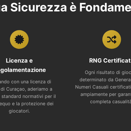
ua Sicurezza è Fondame
Licenza e
RNG Certifica
golamentazione
Ogni risultato di gio
determinato da Generat
ndo con una licenza di
Numeri Casuali certificati
 di Curaçao, aderiamo a
ampiamente per garant
i standard normativi per il
completa casualità
equo e la protezione dei
giocatori.