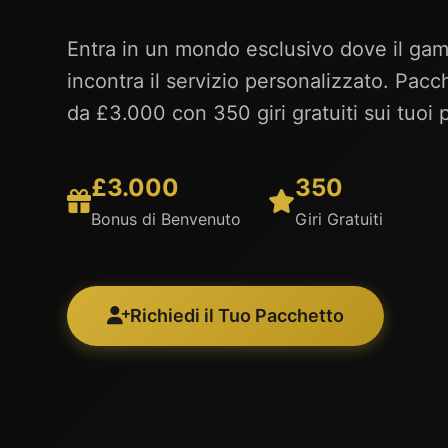
Entra in un mondo esclusivo dove il ga
incontra il servizio personalizzato. Pac
da £3.000 con 350 giri gratuiti sui tuoi p
£3.000
350
Bonus di Benvenuto
Giri Gratuiti
Richiedi il Tuo Pacchetto