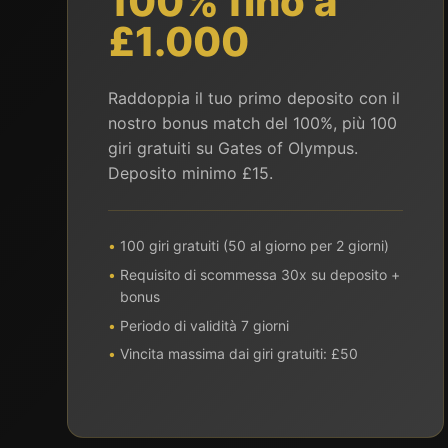
100% fino a
£1.000
Raddoppia il tuo primo deposito con il
nostro bonus match del 100%, più 100
giri gratuiti su Gates of Olympus.
Deposito minimo £15.
100 giri gratuiti (50 al giorno per 2 giorni)
Requisito di scommessa 30x su deposito +
bonus
Periodo di validità 7 giorni
Vincita massima dai giri gratuiti: £50